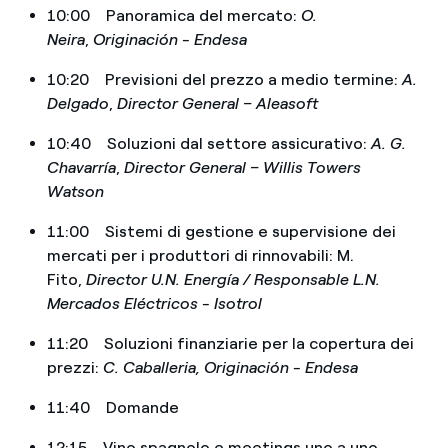
10:00 Panoramica del mercato:
O.
Neira
,
Originación - Endesa
10:20 Previsioni del prezzo a medio termine:
A.
Delgado
,
Director General – Aleasoft
10:40 Soluzioni dal settore assicurativo:
A. G.
Chavarría
,
Director General – Willis Towers
Watson
11:00 Sistemi di gestione e supervisione dei
mercati per i produttori di rinnovabili: M.
Fito,
Director U.N. Energía / Responsable L.N.
Mercados Eléctricos - Isotrol
11:20 Soluzioni finanziarie per la copertura dei
prezzi:
C. Caballeria, Originación - Endesa
11:40 Domande
12:15 Vino spagnolo e meetings uno a uno