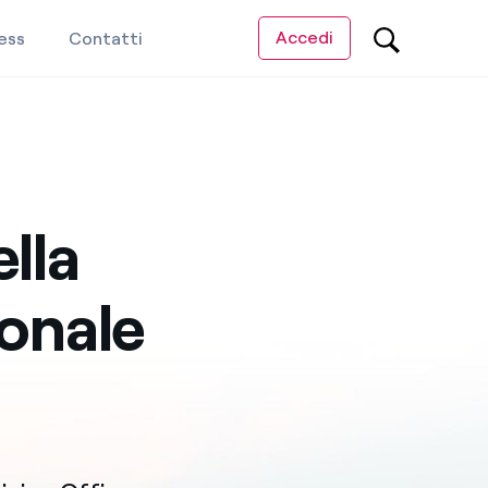
Accedi
ness
Contatti
ella
ionale