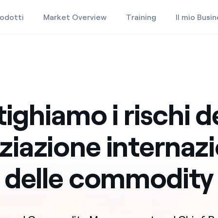
odotti
Market Overview
Training
Il mio Busi
Prodotti
Market Overview
ighiamo i rischi d
Training
iazione internaz
delle commodity