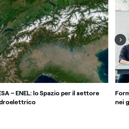
ESA – ENEL: lo Spazio per il settore
Form
idroelettrico
nei 